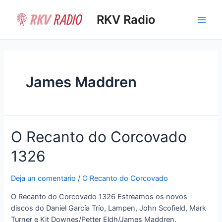
Ir
al
RKV Radio
Main
contenido
Men
James Maddren
O Recanto do Corcovado
1326
Deja un comentario
/
O Recanto do Corcovado
O Recanto do Corcovado 1326 Estreamos os novos
discos do Daniel García Trío, Lampen, John Scofield, Mark
Turner e Kit Downes/Petter Eldh/James Maddren.