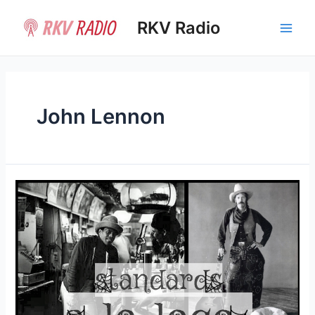
Ir
al
RKV Radio
Main
contenido
Men
John Lennon