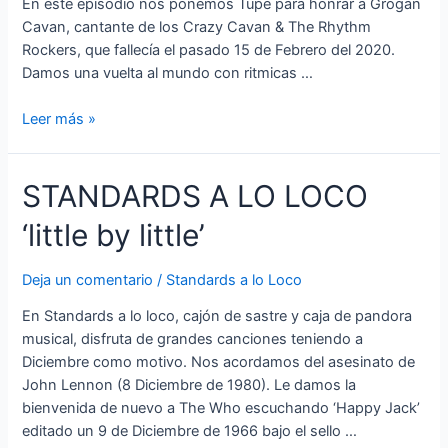
En este episodio nos ponemos Tupé para honrar a Grogan
Cavan, cantante de los Crazy Cavan & The Rhythm
Rockers, que fallecía el pasado 15 de Febrero del 2020.
Damos una vuelta al mundo con ritmicas …
Standards
Leer más »
a
lo
STANDARDS A LO LOCO
Loco:
The
‘little by little’
Crazy
Rockabilly
is
Deja un comentario
/
Standards a lo Loco
Alive
En Standards a lo loco, cajón de sastre y caja de pandora
musical, disfruta de grandes canciones teniendo a
Diciembre como motivo. Nos acordamos del asesinato de
John Lennon (8 Diciembre de 1980). Le damos la
bienvenida de nuevo a The Who escuchando ‘Happy Jack’
editado un 9 de Diciembre de 1966 bajo el sello …