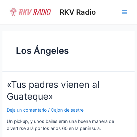
Ir
al
RKV Radio
Main
contenido
Men
Los Ángeles
«Tus padres vienen al
Guateque»
Deja un comentario
/
Cajón de sastre
Un pickup, y unos bailes eran una buena manera de
divertirse allá por los años 60 en la península.