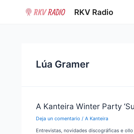
Ir
RKV Radio
al
contenido
Lúa Gramer
A Kanteira Winter Party ‘S
Deja un comentario
/
A Kanteira
Entrevistas, novidades discográficas e oll