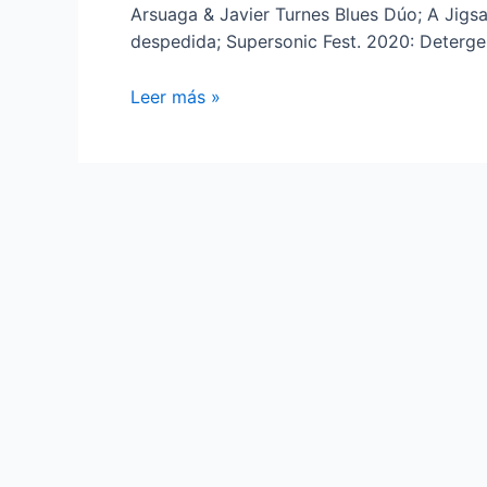
Arsuaga & Javier Turnes Blues Dúo; A Jigsaw
despedida; Supersonic Fest. 2020: Deterge
A
Leer más »
Kanteira
Winter
Party
‘Supersonic
Fest.
2020’