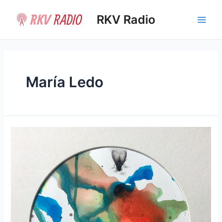
Ir
al
RKV Radio
Main
contenido
Men
María Ledo