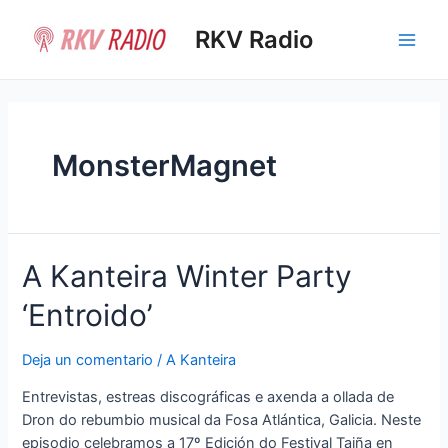
Ir
al
RKV Radio
Main
contenido
Men
MonsterMagnet
A Kanteira Winter Party
‘Entroido’
Deja un comentario
/
A Kanteira
Entrevistas, estreas discográficas e axenda a ollada de
Dron do rebumbio musical da Fosa Atlántica, Galicia. Neste
episodio celebramos a 17º Edición do Festival Taiña en