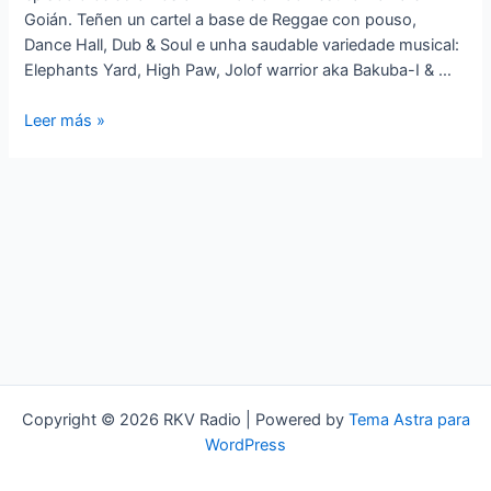
Goián. Teñen un cartel a base de Reggae con pouso,
Dance Hall, Dub & Soul e unha saudable variedade musical:
Elephants Yard, High Paw, Jolof warrior aka Bakuba-I & …
A
Leer más »
Kanteira
Winter
Party
‘Entroido’
Copyright © 2026 RKV Radio | Powered by
Tema Astra para
WordPress