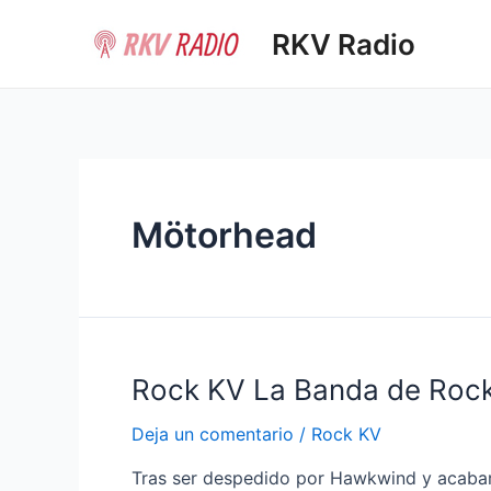
Ir
RKV Radio
al
contenido
Mötorhead
Rock KV La Banda de Rock
Deja un comentario
/
Rock KV
Tras ser despedido por Hawkwind y acabar