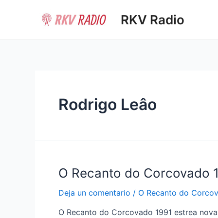
Ir
RKV Radio
al
contenido
Rodrigo Leâo
O Recanto do Corcovado 
Deja un comentario
/
O Recanto do Corco
O Recanto do Corcovado 1991 estrea novas 