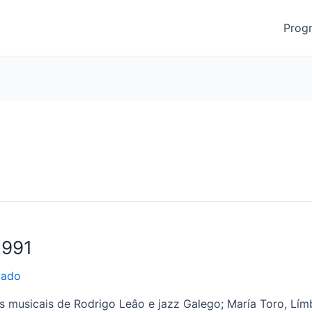
Prog
1991
vado
musicais de Rodrigo Leâo e jazz Galego; María Toro, Límbi