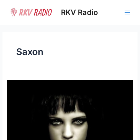
Ir
al
RKV Radio
Main
contenido
Men
Saxon