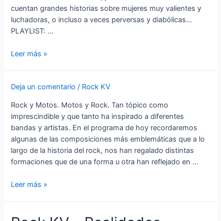
cuentan grandes historias sobre mujeres muy valientes y
luchadoras, o incluso a veces perversas y diabólicas…
PLAYLIST: …
Rock
Leer más »
KV
–
Deja un comentario
/
Rock KV
Con
Nombre
Rock y Motos. Motos y Rock. Tan tópico como
de
imprescindible y que tanto ha inspirado a diferentes
Mujer
bandas y artistas. En el programa de hoy recordaremos
algunas de las composiciones más emblemáticas que a lo
largo de la historia del rock, nos han regalado distintas
formaciones que de una forma u otra han reflejado en …
Rock
Leer más »
KV
–
Moteros