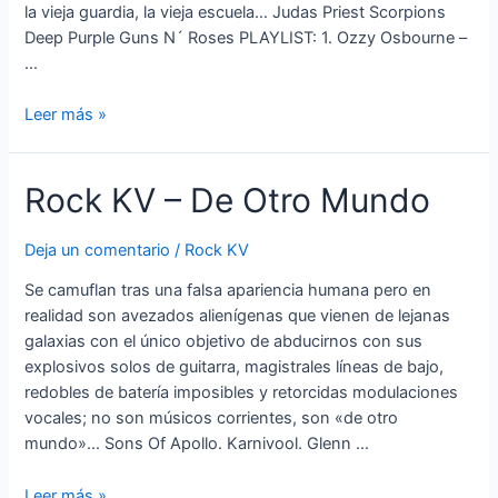
la vieja guardia, la vieja escuela… Judas Priest Scorpions
Deep Purple Guns N´ Roses PLAYLIST: 1. Ozzy Osbourne –
…
Rock
Leer más »
KV
–
Rock KV – De Otro Mundo
La
Vieja
Guardia,
Deja un comentario
/
Rock KV
La
Se camuflan tras una falsa apariencia humana pero en
Vieja
realidad son avezados alienígenas que vienen de lejanas
Escuela
galaxias con el único objetivo de abducirnos con sus
explosivos solos de guitarra, magistrales líneas de bajo,
redobles de batería imposibles y retorcidas modulaciones
vocales; no son músicos corrientes, son «de otro
mundo»… Sons Of Apollo. Karnivool. Glenn …
Rock
Leer más »