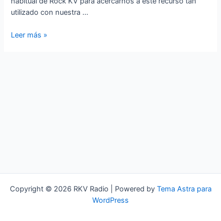
habitual de Rock KV para acercarnos a este recurso tan
utilizado con nuestra …
Rock
Leer más »
KV
–
Covermanía
Copyright © 2026 RKV Radio | Powered by
Tema Astra para
WordPress