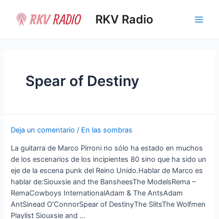
Ir
al
RKV Radio
Main
contenido
Men
Spear of Destiny
Deja un comentario
/
En las sombras
La guitarra de Marco Pirroni no sólo ha estado en muchos
de los escenarios de los incipientes 80 sino que ha sido un
eje de la escena punk del Reino Unido.Hablar de Marco es
hablar de:Siouxsie and the BansheesThe ModelsRema –
RemaCowboys InternationalAdam & The AntsAdam
AntSinead O’ConnorSpear of DestinyThe SlitsThe Wolfmen
Playlist Siouxsie and …