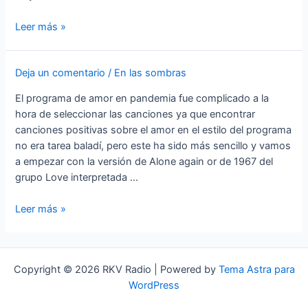
Marco
Leer más »
Pirroni
Deja un comentario
/
En las sombras
El programa de amor en pandemia fue complicado a la
hora de seleccionar las canciones ya que encontrar
canciones positivas sobre el amor en el estilo del programa
no era tarea baladí, pero este ha sido más sencillo y vamos
a empezar con la versión de Alone again or de 1967 del
grupo Love interpretada …
JODER
Leer más »
COMO
DUELE
PARA
Copyright © 2026 RKV Radio | Powered by
Tema Astra para
NO
WordPress
SER
AMOR…