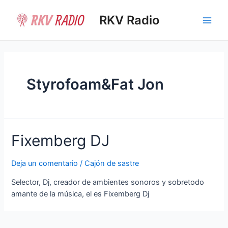
Ir
al
RKV Radio
Main
contenido
Men
Styrofoam&Fat Jon
Fixemberg DJ
Deja un comentario
/
Cajón de sastre
Selector, Dj, creador de ambientes sonoros y sobretodo
amante de la música, el es Fixemberg Dj