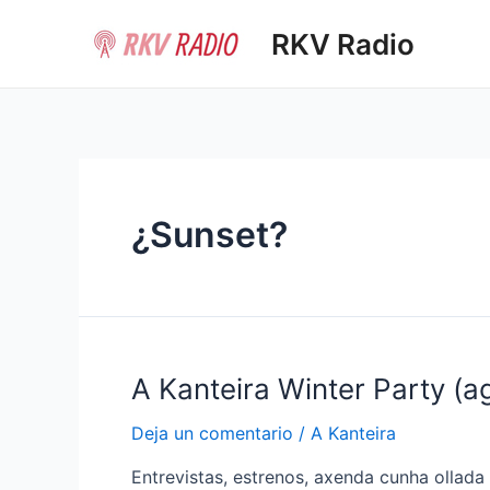
Ir
RKV Radio
al
contenido
¿Sunset?
A Kanteira Winter Party (a
Deja un comentario
/
A Kanteira
Entrevistas, estrenos, axenda cunha ollada