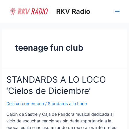
Ir
al
RKV Radio
Main
contenido
Men
teenage fun club
STANDARDS A LO LOCO
‘Cielos de Diciembre’
Deja un comentario
/
Standards a lo Loco
Cajón de Sastre y Caja de Pandora musical dedicada al
vicio de escuchar canciones sin darle importancia a la
época, estilo e incluso mirando de reojo a los intérpretes.