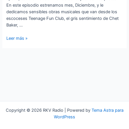
En este episodio estrenamos mes, Diciembre, y le
dedicamos sensibles obras musicales que van desde los
escoceses Teenage Fun Club, el gris sentimiento de Chet
Baker, …
STANDARDS
Leer más »
A
LO
LOCO
‘Cielos
de
Diciembre’
Copyright © 2026 RKV Radio | Powered by
Tema Astra para
WordPress