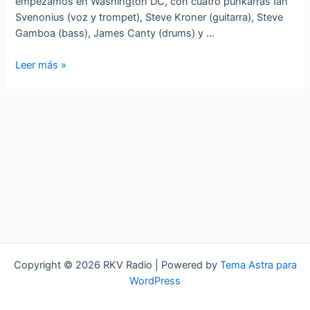
empezamos en Washington DC, con cuatro punkarras Ian
Svenonius (voz y trompet), Steve Kroner (guitarra), Steve
Gamboa (bass), James Canty (drums) y …
El
Leer más »
Sudor
del
Facóquero
Copyright © 2026 RKV Radio | Powered by
Tema Astra para
WordPress