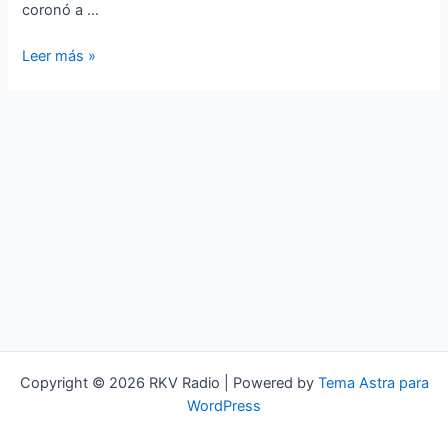
coronó a …
Rock
Leer más »
KV
–
The
Number
40
of
the
Beast
Copyright © 2026 RKV Radio | Powered by
Tema Astra para
WordPress