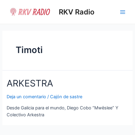
Ir
al
RKV Radio
Main
contenido
Men
Timoti
ARKESTRA
Deja un comentario
/
Cajón de sastre
Desde Galicia para el mundo, Diego Cobo “Mwëslee” Y
Colectivo Arkestra