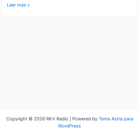
Rock
Leer más »
KV
–
Asian
Metal
Copyright © 2026 RKV Radio | Powered by
Tema Astra para
WordPress