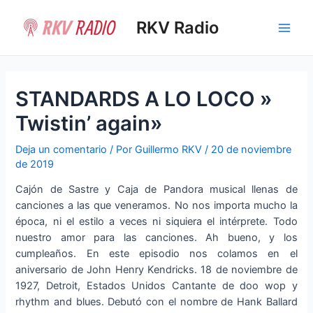
Ir
al
RKV Radio
Main
contenido
Men
STANDARDS A LO LOCO »
Twistin’ again»
Deja un comentario
/ Por
Guillermo RKV
/
20 de noviembre
de 2019
Cajón de Sastre y Caja de Pandora musical llenas de
canciones a las que veneramos. No nos importa mucho la
época, ni el estilo a veces ni siquiera el intérprete. Todo
nuestro amor para las canciones. Ah bueno, y los
cumpleaños. En este episodio nos colamos en el
aniversario de John Henry Kendricks. 18 de noviembre de
1927, Detroit, Estados Unidos Cantante de doo wop y
rhythm and blues. Debutó con el nombre de Hank Ballard