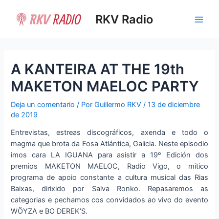
Ir
al
RKV Radio
Main
contenido
Men
A KANTEIRA AT THE 19th
MAKETON MAELOC PARTY
Deja un comentario
/ Por
Guillermo RKV
/
13 de diciembre
de 2019
Entrevistas, estreas discográficos, axenda e todo o
magma que brota da Fosa Atlántica, Galicia. Neste episodio
imos cara LA IGUANA para asistir a 19º Edición dos
premios MAKETON MAELOC, Radio Vigo, o mítico
programa de apoio constante a cultura musical das Rias
Baixas, dirixido por Salva Ronko. Repasaremos as
categorias e pechamos cos convidados ao vivo do evento
WÖYZA e BO DEREK’S.