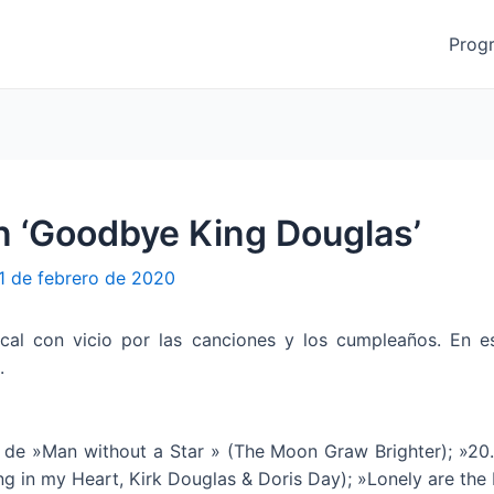
Prog
en ‘Goodbye King Douglas’
1 de febrero de 2020
al con vicio por las canciones y los cumpleaños. En es
.
de »Man without a Star » (The Moon Graw Brighter); »20.
ng in my Heart, Kirk Douglas & Doris Day); »Lonely are th