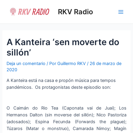
Ir
al
RKV Radio
Main
contenido
Men
A Kanteira ‘sen moverte do
sillón’
Deja un comentario
/ Por
Guillermo RKV
/
26 de marzo de
2020
A Kanteira está na casa e propón música para tempos
pandémicos. Os protagonistas deste episodio son:
O Caimán do Rio Tea (Caponata vai de Juai); Los
Hermanos Dalton (sin moverse del sillón); Nico Pastoriza
(adosados); Espina Fecunda (Forwards the plague);
Túzaros (Matar o monstruo), Camarada Nimoy; Magín