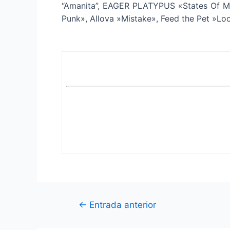
“Amanita”, EAGER PLATYPUS «States Of Mi
Punk», Allova »Mistake», Feed the Pet »Lo
Navegación
←
Entrada anterior
de