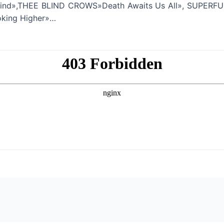
nd»,THEE BLIND CROWS»Death Awaits Us All», SUPERFUZZ 
oking Higher»…