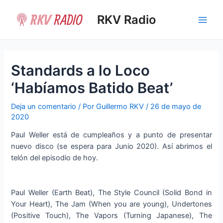
Ir
al
RKV Radio
Main
contenido
Men
Standards a lo Loco
‘Habíamos Batido Beat’
Deja un comentario
/ Por
Guillermo RKV
/
26 de mayo de
2020
Paul Weller está de cumpleaños y a punto de presentar
nuevo disco (se espera para Junio 2020). Así abrimos el
telón del episodio de hoy.
Paul Weller (Earth Beat), The Style Council (Solid Bond in
Your Heart), The Jam (When you are young), Undertones
(Positive Touch), The Vapors (Turning Japanese), The