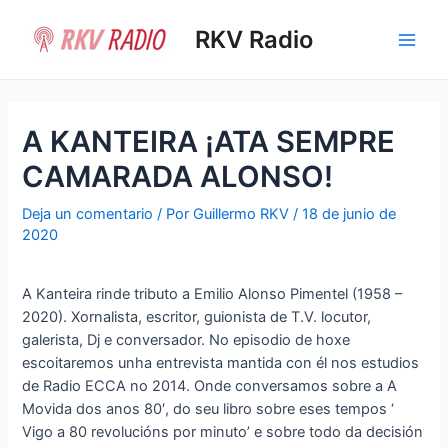
Ir
al
RKV Radio
Main
contenido
Men
A KANTEIRA ¡ATA SEMPRE
CAMARADA ALONSO!
Deja un comentario
/ Por
Guillermo RKV
/
18 de junio de
2020
A Kanteira rinde tributo a Emilio Alonso Pimentel (1958 –
2020). Xornalista, escritor, guionista de T.V. locutor,
galerista, Dj e conversador. No episodio de hoxe
escoitaremos unha entrevista mantida con él nos estudios
de Radio ECCA no 2014. Onde conversamos sobre a A
Movida dos anos 80′, do seu libro sobre eses tempos ‘
Vigo a 80 revolucións por minuto’ e sobre todo da decisión