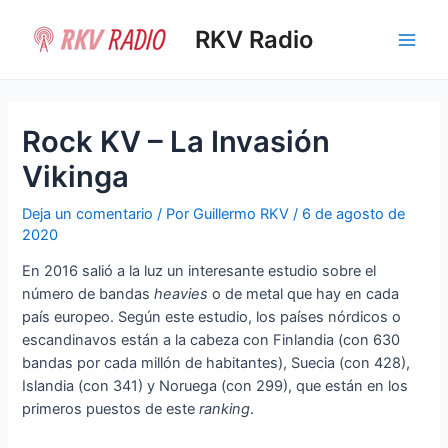
Ir
al
RKV Radio
Main
contenido
Men
Rock KV – La Invasión
Vikinga
Deja un comentario
/ Por
Guillermo RKV
/
6 de agosto de
2020
En 2016 salió a la luz un interesante estudio sobre el
número de bandas
heavies
o de metal que hay en cada
país europeo. Según este estudio, los países nórdicos o
escandinavos están a la cabeza con Finlandia (con 630
bandas por cada millón de habitantes), Suecia (con 428),
Islandia (con 341) y Noruega (con 299), que están en los
primeros puestos de este
ranking
.