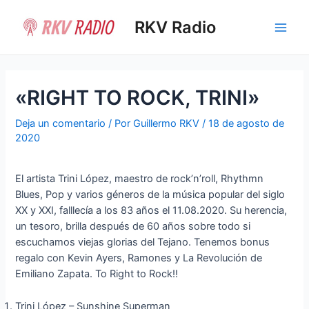
Ir
al
RKV Radio
Main
contenido
Men
«RIGHT TO ROCK, TRINI»
Deja un comentario
/ Por
Guillermo RKV
/
18 de agosto de
2020
El artista Trini López, maestro de rock’n’roll, Rhythmn
Blues, Pop y varios géneros de la música popular del siglo
XX y XXI, falllecía a los 83 años el 11.08.2020. Su herencia,
un tesoro, brilla después de 60 años sobre todo si
escuchamos viejas glorias del Tejano. Tenemos bonus
regalo con Kevin Ayers, Ramones y La Revolución de
Emiliano Zapata. To Right to Rock!!
Trini López – Sunshine Superman