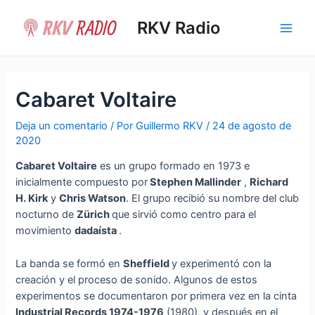
Ir
al
RKV Radio
Main
contenido
Men
Cabaret Voltaire
Deja un comentario
/ Por
Guillermo RKV
/
24 de agosto de
2020
Cabaret Voltaire
es un grupo formado en 1973 e
inicialmente compuesto por
Stephen Mallinder
,
Richard
H. Kirk
y
Chris Watson
. El grupo recibió su nombre del club
nocturno de
Zürich
que sirvió como centro para el
movimiento
dadaísta
.
La banda se formó en
Sheffield
y experimentó con la
creación y el proceso de sonido. Algunos de estos
experimentos se documentaron por primera vez en la cinta
Industrial Records 1974-1976
(1980), y después en el