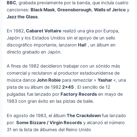
BBC
, grabada previamente por la banda, que incluía cuatro
canciones:
Black Mask
,
Greensborough
,
Walls of Jerico
y
Jazz the Glass
.
En 1982,
Cabaret Voltaire
realizó una gira por Europa,
Japón y los Estados Unidos sin el apoyo de un sello
discográfico importante, lanzaron
Hai!
, un álbum en
directo grabado en Japón.
A fines de 1982 decidieron trabajar con un sónido más
comercial y reclutaron al productor estadounidense de
música dance
John Robie
para remezclar »
Yashar
«, una
pista de su álbum de 1982
2×45
. El sencillo de 12
pulgadas fue lanzado por
Factory Records
en mayo de
1983 con gran éxito en las pistas de baile.
En agosto de 1983, el álbum
The Crackdown
fue lanzado
por
Some Bizzare / Virgin Records
y alcanzó el número
31 en la lista de álbumes del Reino Unido