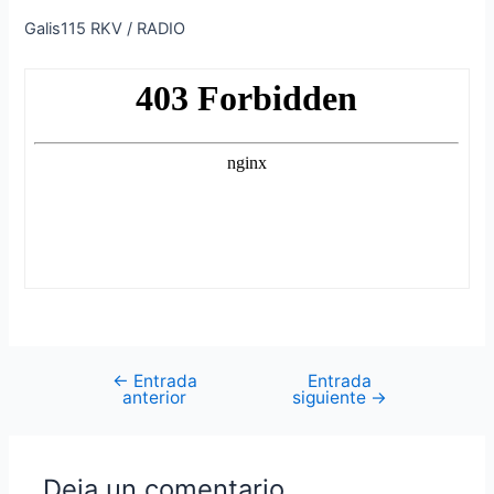
Galis115 RKV / RADIO
←
Entrada
Entrada
Navegación
anterior
siguiente
→
de
entradas
Deja un comentario