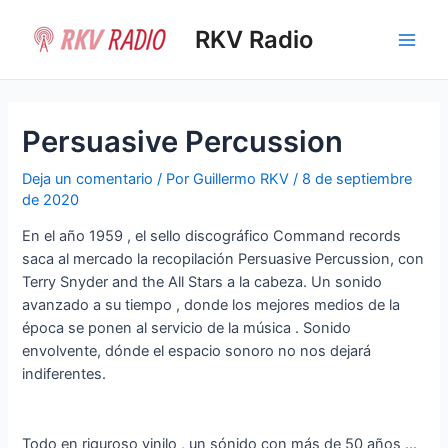
Ir
al
RKV Radio
Main
contenido
Men
Persuasive Percussion
Deja un comentario
/ Por
Guillermo RKV
/
8 de septiembre
de 2020
En el año 1959 , el sello discográfico Command records
saca al mercado la recopilación Persuasive Percussion, con
Terry Snyder and the All Stars a la cabeza. Un sonido
avanzado a su tiempo , donde los mejores medios de la
época se ponen al servicio de la música . Sonido
envolvente, dónde el espacio sonoro no nos dejará
indiferentes.
Todo en riguroso vinilo , un sónido con más de 50 años …