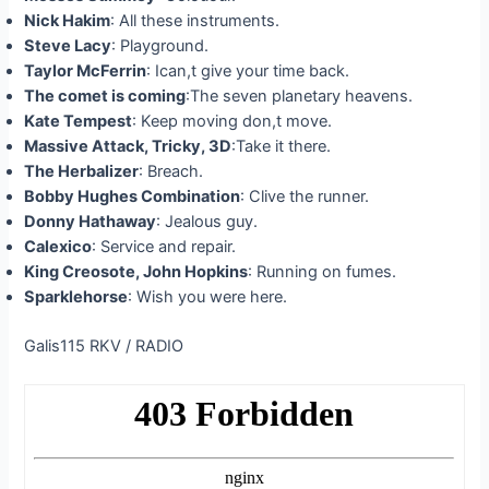
Nick Hakim
: All these instruments.
Steve Lacy
: Playground.
Taylor McFerrin
: Ican,t give your time back.
The comet is coming
:The seven planetary heavens.
Kate Tempest
: Keep moving don,t move.
Massive Attack, Tricky, 3D
:Take it there.
The Herbalizer
: Breach.
Bobby Hughes Combination
: Clive the runner.
Donny Hathaway
: Jealous guy.
Calexico
: Service and repair.
King Creosote, John Hopkins
: Running on fumes.
Sparklehorse
: Wish you were here.
Galis115 RKV / RADIO