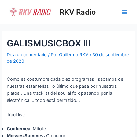
Ir
al
RKV Radio
Main
contenido
Men
GALISMUSICBOX III
Deja un comentario
/ Por
Guillermo RKV
/
30 de septiembre
de 2020
Como es costumbre cada diez programas , sacamos de
nuestras estanterías lo último que pasa por nuestros
platos . Una tracklist del soul al folk pasando por la
electrónica … todo está permitido…
Tracklist:
Cochemea
: Mitote.
Mosses Summey
: Colouour.