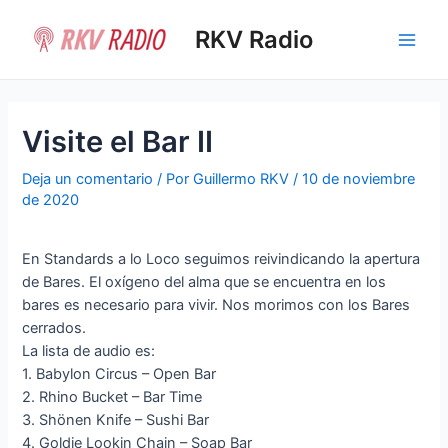
Ir
al
RKV Radio
Main
contenido
Men
Visite el Bar II
Deja un comentario
/ Por
Guillermo RKV
/
10 de noviembre
de 2020
En Standards a lo Loco seguimos reivindicando la apertura
de Bares. El oxígeno del alma que se encuentra en los
bares es necesario para vivir. Nos morimos con los Bares
cerrados.
La lista de audio es:
1. Babylon Circus – Open Bar
2. Rhino Bucket – Bar Time
3. Shönen Knife – Sushi Bar
4. Goldie Lookin Chain – Soap Bar