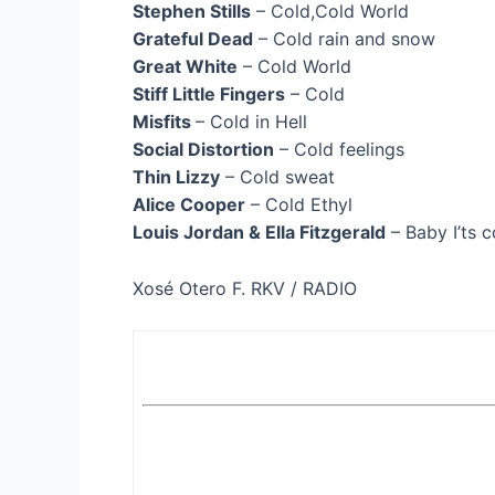
Stephen Stills
– Cold,Cold World
Grateful Dead
– Cold rain and snow
Great White
– Cold World
Stiff Little Fingers
– Cold
Misfits
– Cold in Hell
Social Distortion
– Cold feelings
Thin Lizzy
– Cold sweat
Alice Cooper
– Cold Ethyl
Louis Jordan & Ella Fitzgerald
– Baby I’ts c
Xosé Otero F. RKV / RADIO