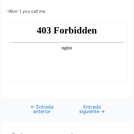
-Won´t you call me .
←
Entrada
Entrada
Navegación
anterior
siguiente
→
de
entradas