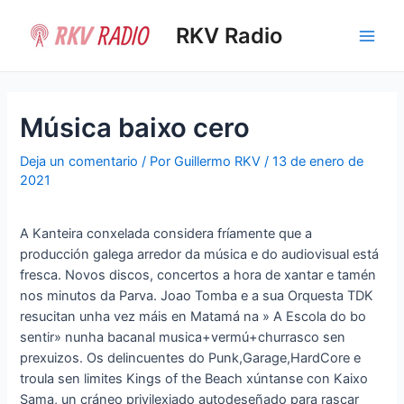
Ir
al
RKV Radio
Main
contenido
Men
Música baixo cero
Deja un comentario
/ Por
Guillermo RKV
/
13 de enero de
2021
A Kanteira conxelada considera fríamente que a
producción galega arredor da música e do audiovisual está
fresca. Novos discos, concertos a hora de xantar e tamén
nos minutos da Parva. Joao Tomba e a sua Orquesta TDK
resucitan unha vez máis en Matamá na » A Escola do bo
sentir» nunha bacanal musica+vermú+churrasco sen
prexuizos. Os delincuentes do Punk,Garage,HardCore e
troula sen limites Kings of the Beach xúntanse con Kaixo
Sama, un cráneo privilexiado autodeseñado para rascar