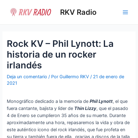
Ir
al
RKV Radio
Main
contenido
Men
Rock KV – Phil Lynott: La
historia de un rocker
irlandés
Deja un comentario
/ Por
Guillermo RKV
/
21 de enero de
2021
Monográfico dedicado a la memoria de
Phil Lynott
, el que
fuera cantante, bajista y líder de
Thin Lizzy
, que el pasado
4 de Enero se cumplieron 35 años de su muerte. Durante
aproximadamente una hora, repasaremos la vida y obra de
este auténtico icono del
rock
irlandés, que fue profeta en
su tierra y también fuera de ella, gracias a discos de la talla