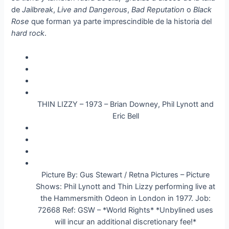
de
Jailbreak
,
Live and Dangerous
,
Bad
Reputation
o
Black
Rose
que forman ya parte imprescindible de la historia del
hard
r
ock
.
THIN LIZZY – 1973 – Brian Downey, Phil Lynott and
Eric Bell
Picture By: Gus Stewart / Retna Pictures – Picture
Shows: Phil Lynott and Thin Lizzy performing live at
the Hammersmith Odeon in London in 1977. Job:
72668 Ref: GSW – *World Rights* *Unbylined uses
will incur an additional discretionary fee!*