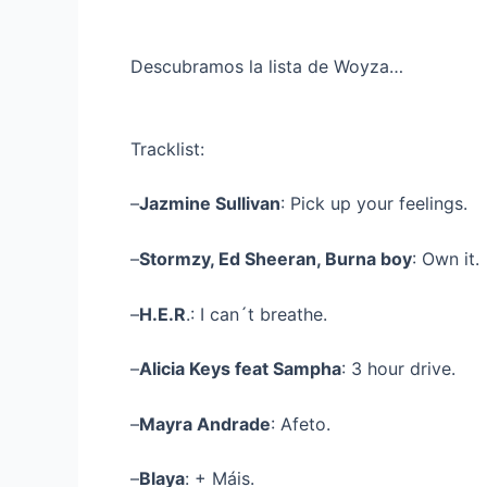
Descubramos la lista de Woyza…
Tracklist:
–
Jazmine Sullivan
: Pick up your feelings.
–
Stormzy, Ed Sheeran, Burna boy
: Own it.
–
H.E.R
.: I can´t breathe.
–
Alicia Keys feat Sampha
: 3 hour drive.
–
Mayra Andrade
: Afeto.
–
Blaya
: + Máis.