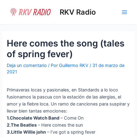
Ir
al
RKV Radio
Main
contenido
Men
Here comes the song (tales
of spring fever)
Deja un comentario
/ Por
Guillermo RKV
/
31 de marzo de
2021
Primaveras locas y pasionales, en Standards a lo loco
fusionamos la pascua con la estación de las alergias, el
amor y la fiebre loca. Un ramo de canciones para suspirar y
llevar bien tantas emociones:
1.Chocolate Watch Band
– Come On
2.The Beatles
– Here comes the sun
3.Little Willie john
– I’ve got a spring fever