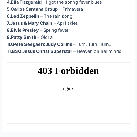
4.Ella Fitzgerald
– I got the spring fever blues
5.Carlos Santana Group
– Primavera
6.Led Zeppelin
– The rain song
7.Jesus & Mary Chain
– April skies
8.Elvis Presley
– Spring fever
9.Patty Smith
– Gloria
10.Pete Seegaer&Judy Collins
– Turn, Turn, Turn..
11.BSO Jesus Christ Superstar
– Heaven on her minds