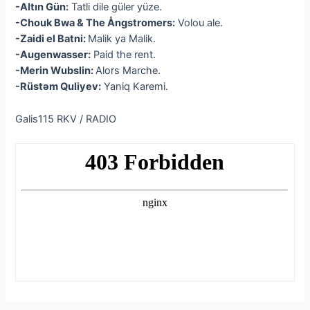
-Altın Gün:
Tatli dile güler yüze.
-Chouk Bwa & The Ångstromers:
Volou ale.
-Zaidi el Batni:
Malik ya Malik.
-Augenwasser:
Paid the rent.
-Merin Wubslin:
Alors Marche.
-Rüstəm Quliyev:
Yaniq Karemi.
Galis115 RKV / RADIO