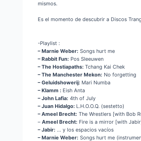
mismos.
Es el momento de descubrir a Discos Tran
-Playlist :
– Marnie Weber:
Songs hurt me
– Rabbit Fun:
Pos Sleeuwen
– The Hostiapaths:
Tchang Kai Chek
– The Manchester Mekon:
No forgetting
– Geluidshowerij:
Mari Numba
– Klamm :
Eish Anta
– John Lafia:
4th of July
– Juan Hidalgo:
L.H.O.O.Q. (sestetto)
– Ameel Brecht:
The Wrestlers [with Bob R
–
Ameel Brecht:
Fire is a mirror [with Jabir
– Jabir:
… y los espacios vacíos
– Marnie Weber:
Songs hurt me (instrumen