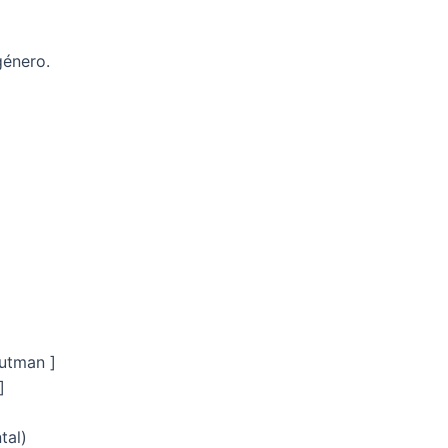
género.
utman ]
]
tal)