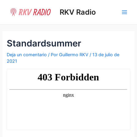
Ir
al
RKV Radio
Main
contenido
Men
Standardsummer
Deja un comentario
/ Por
Guillermo RKV
/
13 de julio de
2021