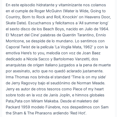
En este episodio hidratante y vitaminizante nos colamos
en el cumple de Roger McGuinn (Water is Wide, Going to
Country, Born to Rock and Roll, Knockin’ on Heavens Door,
Skate Date). Escuchamos y felicitamos a ‘All summer long’
el sexto disco de los Beach Boys, nacido en Julio de 1964.
El ‘Mozart del Cine’ palabras de Quentin Tarantino, Ennio
Morricone, se despide de lo mundano. Lo sentimos con
Caporal Twist de la película ‘La Voglia Mata, 1962’ y con la
emotiva Here’s to you, melodía con voz de Joan Baez
dedicado a Nicola Sacco y Bartolomeo Vanzetti, dos
anarquistas de origen italiano juzgados a la pena de muerte
por asesinato, acto que no quedó aclarado justamente.
Irma Thomas nos brinda el standard ‘Time is on my side’
de Jerry Ragovoy bajo el seudónimo de Norman Meade.
Jerry es autor de otros tesoros como Piece of my heart
sobre todo en la voz de Janis Joplin, e himnos globales
Pata,Pata con Miriam Makeba. Desde el maletero del
Packard 1959 modelo Fúnebre, nos despedimos con Sam
the Sham & The Pharaons ardiendo ‘Red Hot’.