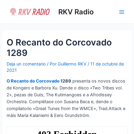
Ir
al
RKV Radio
Main
contenido
Men
O Recanto do Corcovado
1289
Deja un comentario
/ Por
Guillermo RKV
/
11 de octubre de
2021
O Recanto do Corcovado
1289
presenta os novos discos
de Kongero e Barbora Xu. Dende o disco «Two Tribes vol.
2», pezas de Guts, The Kutimangoes e a Afrodissey
Orchestra. Complétase con Susana Baca e, dende o
compilatorio «Great Tunes from the WMCE», Trad.Attack e
máis Maria Kalaniemi & Eero Grundström.