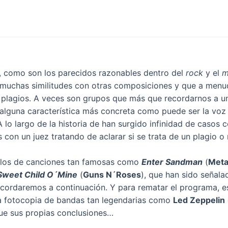
 como son los parecidos razonables dentro del
rock
y el
m
 muchas similitudes con otras composiciones y que a menu
os plagios. A veces son grupos que más que recordarnos a u
 alguna característica más concreta como puede ser la voz
 A lo largo de la historia de han surgido infinidad de caso
 con un juez tratando de aclarar si se trata de un plagio o 
mplos de canciones tan famosas como
Enter Sandman
(
Metal
Sweet Child O´Mine
(
Guns N´Roses
), que han sido señala
recordaremos a continuación. Y para rematar el programa,
a fotocopia de bandas tan legendarias como
Led Zeppelin
que sus propias conclusiones…