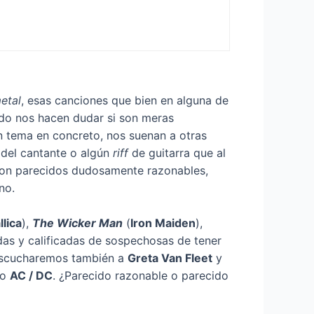
etal
, esas canciones que bien en alguna de
do nos hacen dudar si son meras
n tema en concreto, nos suenan a otras
 del cantante o algún
riff
de guitarra que al
s con parecidos dudosamente razonables,
no.
lica
),
The Wicker Man
(
Iron Maiden
),
das y calificadas de sospechosas de tener
 escucharemos también a
Greta Van Fleet
y
o
AC / DC
. ¿Parecido razonable o parecido