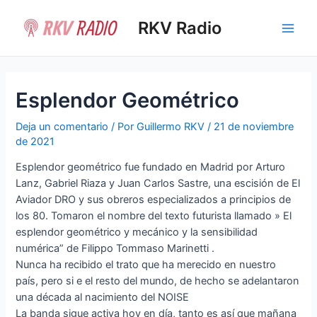
Ir
al
RKV Radio
Main
contenido
Men
Esplendor Geométrico
Deja un comentario
/ Por
Guillermo RKV
/
21 de noviembre
de 2021
Esplendor geométrico fue fundado en Madrid por Arturo
Lanz, Gabriel Riaza y Juan Carlos Sastre, una escisión de El
Aviador DRO y sus obreros especializados a principios de
los 80. Tomaron el nombre del texto futurista llamado » El
esplendor geométrico y mecánico y la sensibilidad
numérica” de Filippo Tommaso Marinetti .
Nunca ha recibido el trato que ha merecido en nuestro
país, pero si e el resto del mundo, de hecho se adelantaron
una década al nacimiento del NOISE
La banda sigue activa hoy en día, tanto es así que mañana