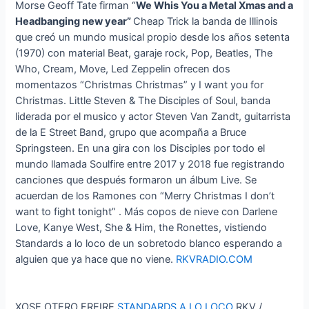
Morse Geoff Tate firman “
We Whis You a Metal Xmas and a
Headbanging new year”
Cheap Trick la banda de Illinois
que creó un mundo musical propio desde los años setenta
(1970) con material Beat, garaje rock, Pop, Beatles, The
Who, Cream, Move, Led Zeppelin ofrecen dos
momentazos “Christmas Christmas” y I want you for
Christmas. Little Steven & The Disciples of Soul, banda
liderada por el musico y actor Steven Van Zandt, guitarrista
de la E Street Band, grupo que acompaña a Bruce
Springsteen. En una gira con los Disciples por todo el
mundo llamada Soulfire entre 2017 y 2018 fue registrando
canciones que después formaron un álbum Live. Se
acuerdan de los Ramones con “Merry Christmas I don’t
want to fight tonight” . Más copos de nieve con Darlene
Love, Kanye West, She & Him, the Ronettes, vistiendo
Standards a lo loco de un sobretodo blanco esperando a
alguien que ya hace que no viene.
RKVRADIO.COM
XOSE OTERO FREIRE
STANDARDS A LO LOCO
RKV /