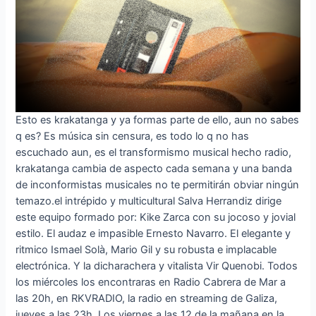
Esto es krakatanga y ya formas parte de ello, aun no sabes
q es? Es música sin censura, es todo lo q no has
escuchado aun, es el transformismo musical hecho radio,
krakatanga cambia de aspecto cada semana y una banda
de inconformistas musicales no te permitirán obviar ningún
temazo.el intrépido y multicultural Salva Herrandiz dirige
este equipo formado por: Kike Zarca con su jocoso y jovial
estilo. El audaz e impasible Ernesto Navarro. El elegante y
ritmico Ismael Solà, Mario Gil y su robusta e implacable
electrónica. Y la dicharachera y vitalista Vir Quenobi. Todos
los miércoles los encontraras en Radio Cabrera de Mar a
las 20h, en RKVRADIO, la radio en streaming de Galiza,
jueves a las 23h. Los viernes a las 12 de la mañana en la