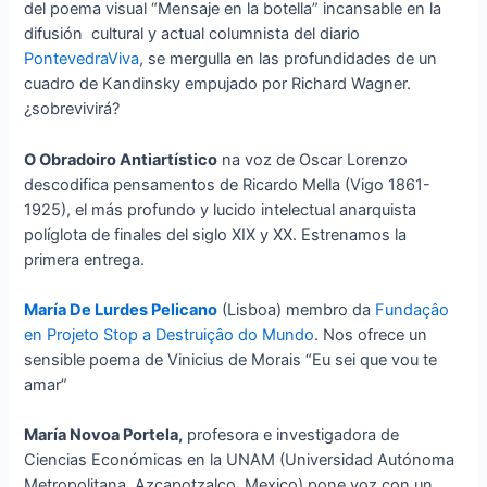
del poema visual “Mensaje en la botella” incansable en la
difusión cultural y actual columnista del diario
PontevedraViva
, se mergulla en las profundidades de un
cuadro de Kandinsky empujado por Richard Wagner.
¿sobrevivirá?
O Obradoiro Antiartístico
na voz de Oscar Lorenzo
descodifica pensamentos de Ricardo Mella (Vigo 1861-
1925), el más profundo y lucido intelectual anarquista
políglota de finales del siglo XIX y XX. Estrenamos la
primera entrega.
María De Lurdes Pelicano
(Lisboa) membro da
Fundaçâo
en Projeto Stop a Destruiçâo do Mundo
. Nos ofrece un
sensible poema de Vinicius de Morais “Eu sei que vou te
amar”
María Novoa Portela,
profesora e investigadora de
Ciencias Económicas en la UNAM (Universidad Autónoma
Metropolitana, Azcapotzalco, Mexico) pone voz con un