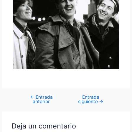
←
Entrada
Entrada
Navegación
anterior
siguiente
→
de
entradas
Deja un comentario