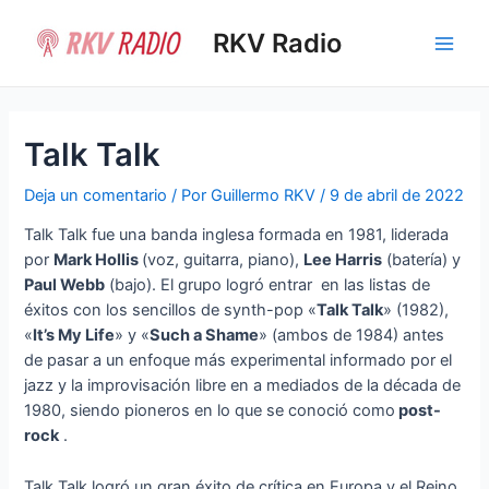
Ir
al
RKV Radio
Main
contenido
Men
Talk Talk
Deja un comentario
/ Por
Guillermo RKV
/
9 de abril de 2022
Talk Talk fue una banda inglesa formada en 1981, liderada
por
Mark Hollis
(voz, guitarra, piano),
Lee Harris
(batería) y
Paul Webb
(bajo). El grupo logró entrar en las listas de
éxitos con los sencillos de synth-pop «
Talk Talk
» (1982),
«
It’s My Life
» y «
Such a Shame
» (ambos de 1984) antes
de pasar a un enfoque más experimental informado por el
jazz y la improvisación libre en a mediados de la década de
1980, siendo pioneros en lo que se conoció como
post-
rock
.
Talk Talk logró un gran éxito de crítica en Europa y el Reino