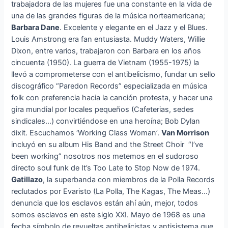
trabajadora de las mujeres fue una constante en la vida de
una de las grandes figuras de la música norteamericana;
Barbara Dane
. Excelente y elegante en el Jazz y el Blues.
Louis Amstrong era fan entusiasta. Muddy Waters, Willie
Dixon, entre varios, trabajaron con Barbara en los años
cincuenta (1950). La guerra de Vietnam (1955-1975) la
llevó a comprometerse con el antibelicismo, fundar un sello
discográfico “Paredon Records” especializada en música
folk con preferencia hacia la canción protesta, y hacer una
gira mundial por locales pequeños (Cafeterias, sedes
sindicales…) convirtiéndose en una heroína; Bob Dylan
dixit. Escuchamos ‘Working Class Woman’.
Van Morrison
incluyó en su album His Band and the Street Choir “I’ve
been working” nosotros nos metemos en el sudoroso
directo soul funk de It’s Too Late to Stop Now de 1974.
Gatillazo
, la superbanda con miembros de la Polla Records
reclutados por Evaristo (La Polla, The Kagas, The Meas…)
denuncia que los esclavos están ahí aún, mejor, todos
somos esclavos en este siglo XXI. Mayo de 1968 es una
fecha símbolo de revueltas antibelicistas y antisistema que