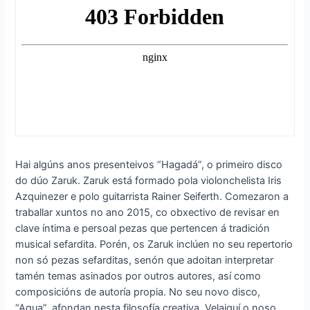
Hai algúns anos presenteivos “Hagadá”, o primeiro disco
do dúo Zaruk. Zaruk está formado pola violonchelista Iris
Azquinezer e polo guitarrista Rainer Seiferth. Comezaron a
traballar xuntos no ano 2015, co obxectivo de revisar en
clave íntima e persoal pezas que pertencen á tradición
musical sefardita. Porén, os Zaruk inclúen no seu repertorio
non só pezas sefarditas, senón que adoitan interpretar
tamén temas asinados por outros autores, así como
composicións de autoría propia. No seu novo disco,
“Agua”, afondan nesta filosofía creativa. Velaiquí o noso