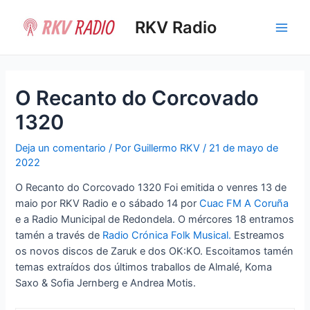
Ir
al
RKV Radio
Main
contenido
Men
O Recanto do Corcovado
1320
Deja un comentario
/ Por
Guillermo RKV
/
21 de mayo de
2022
O Recanto do Corcovado 1320 Foi emitida o venres 13 de
maio por RKV Radio e o sábado 14 por
Cuac FM A Coruña
e a Radio Municipal de Redondela. O mércores 18 entramos
tamén a través de
Radio Crónica Folk Musical.
Estreamos
os novos discos de Zaruk e dos OK:KO. Escoitamos tamén
temas extraídos dos últimos traballos de Almalé, Koma
Saxo & Sofia Jernberg e Andrea Motis.