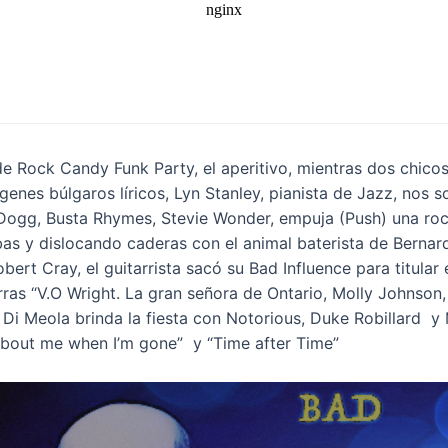
de Rock Candy Funk Party, el aperitivo, mientras dos chico
es búlgaros líricos, Lyn Stanley, pianista de Jazz, nos s
Dogg, Busta Rhymes, Stevie Wonder, empuja (Push) una roca
s y dislocando caderas con el animal baterista de Bernard
bert Cray, el guitarrista sacó su Bad Influence para titula
ras “V.O Wright. La gran señora de Ontario, Molly Johnson, 
 Di Meola brinda la fiesta con Notorious, Duke Robillard y
k about me when I’m gone” y “Time after Time”